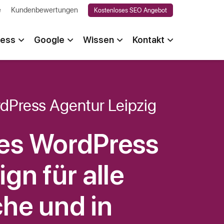
e
Kundenbewertungen
Kostenloses SEO Angebot
ess
Google
Wissen
Kontakt
dPress Agentur Leipzig
es WordPress
gn für alle
he und in