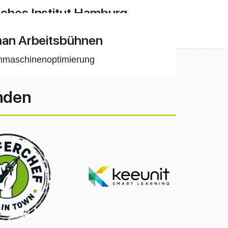
Design
,
Suchmaschinenoptimierung
ches Institut Hamburg
hmaschinenoptimierung
an Arbeitsbühnen
hmaschinenoptimierung
unden