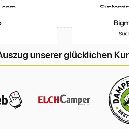
gn
Entwicklung / 
.com
Systemis
gn
Suc
p
Bigm
Suc
Auszug unserer glücklichen K