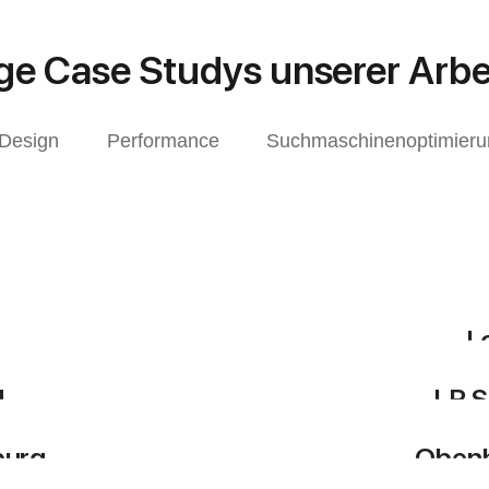
ige Case Studys unserer Arbe
 Design
Performance
Suchmaschinenoptimieru
nenoptimierung
E
L
Entwicklung / 
nenoptimierung
,
H
LR S
nenoptimierung
Entwicklung / 
burg
Obenh