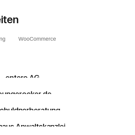
iten
ng
WooCommerce
entero AG
ntwicklung / Design
oungerocker.de
Design
,
Suchmaschinenoptimierung
chuldnerberatung
Design
,
Suchmaschinenoptimierung
aus Anwaltskanzlei