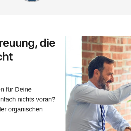
reuung, die
cht
n für Deine
infach nichts voran?
der organischen